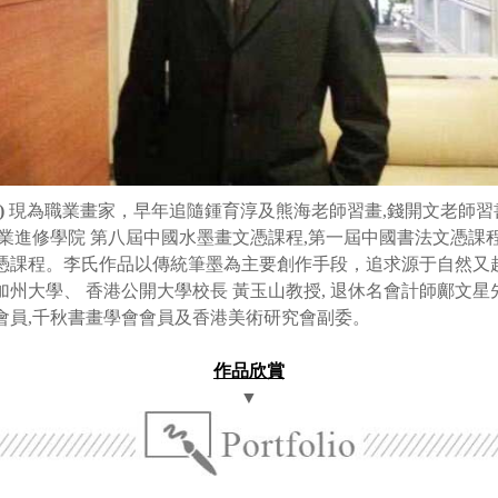
)
現為職業畫家，早年追隨鍾育淳及熊海老師習畫
,
錢開文老師習
業進修學院
第八屆中國水墨畫文憑課程
,
第一屆中國書法文憑課
憑課程。李氏作品以傳統筆墨為主要創作手段，追求源于自然又
加州大學、
香港公開大學校長
黃玉山教授
,
退休名會計師鄺文星
會員
,
千秋書畫學會會員及香港美術研究會副委。
作品欣賞
▼