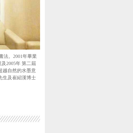
書法。
2001
年畢業
程及
2005
年
第二屆
超越自然的水墨意
先生及崔紹漢博士