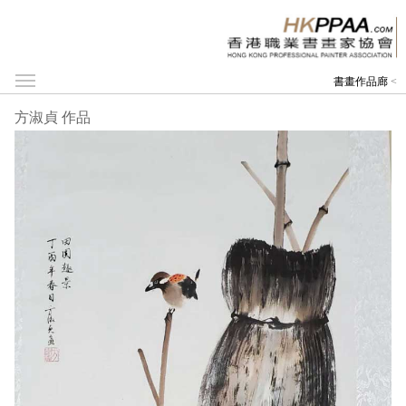
書畫作品廊
<
方淑貞 作品