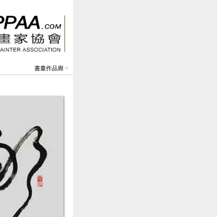
書畫作品廊
<