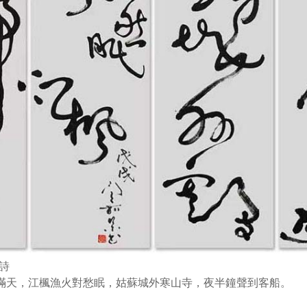
詩
滿天，江楓漁火對愁眠，姑蘇城外寒山寺，夜半鐘聲到客船。