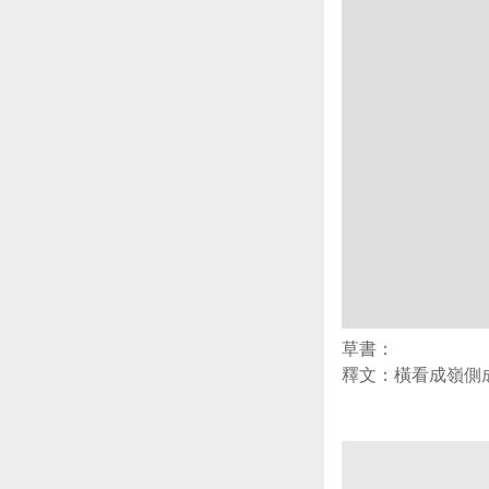
草書：
釋文：橫看成嶺側