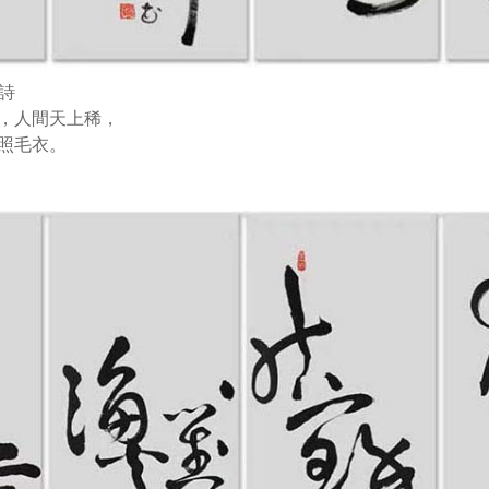
詩
 ，人間天上稀，
敢照毛衣。