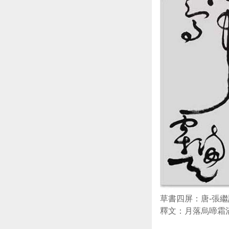
草書四屏：唐-張繼
釋文：月落烏啼霜